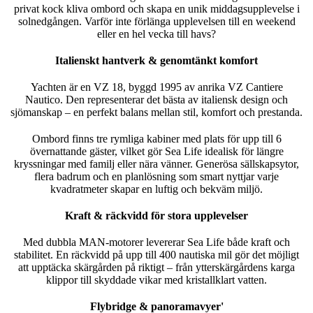
privat kock kliva ombord och skapa en unik middagsupplevelse i
solnedgången. Varför inte förlänga upplevelsen till en weekend
eller en hel vecka till havs?
Italienskt hantverk & genomtänkt komfort
Yachten är en VZ 18, byggd 1995 av anrika
VZ Cantiere
Nautico
. Den representerar det bästa av italiensk design och
sjömanskap – en perfekt balans mellan stil, komfort och prestanda.
Ombord finns tre rymliga kabiner med plats för upp till 6
övernattande gäster, vilket gör Sea Life idealisk för längre
kryssningar med familj eller nära vänner. Generösa sällskapsytor,
flera badrum och en planlösning som smart nyttjar varje
kvadratmeter skapar en luftig och bekväm miljö.
Kraft & räckvidd för stora upplevelser
Med dubbla MAN-motorer levererar Sea Life både kraft och
stabilitet. En räckvidd på upp till 400 nautiska mil gör det möjligt
att upptäcka skärgården på riktigt – från ytterskärgårdens karga
klippor till skyddade vikar med kristallklart vatten.
Flybridge & panoramavyer'