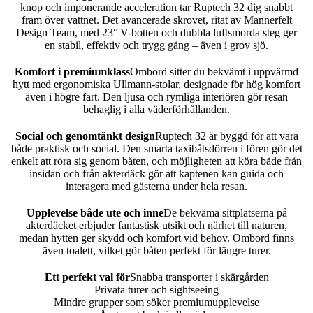
knop och imponerande acceleration tar Ruptech 32 dig snabbt
fram över vattnet. Det avancerade skrovet, ritat av Mannerfelt
Design Team, med 23° V-botten och dubbla luftsmorda steg ger
en stabil, effektiv och trygg gång – även i grov sjö.
Komfort i premiumklass
Ombord sitter du bekvämt i uppvärmd
hytt med ergonomiska Ullmann-stolar, designade för hög komfort
även i högre fart. Den ljusa och rymliga interiören gör resan
behaglig i alla väderförhållanden.
Social och genomtänkt design
Ruptech 32 är byggd för att vara
både praktisk och social. Den smarta taxibåtsdörren i fören gör det
enkelt att röra sig genom båten, och möjligheten att köra både från
insidan och från akterdäck gör att kaptenen kan guida och
interagera med gästerna under hela resan.
Upplevelse både ute och inne
De bekväma sittplatserna på
akterdäcket erbjuder fantastisk utsikt och närhet till naturen,
medan hytten ger skydd och komfort vid behov. Ombord finns
även toalett, vilket gör båten perfekt för längre turer.
Ett perfekt val för
Snabba transporter i skärgården
Privata turer och sightseeing
Mindre grupper som söker premiumupplevelse